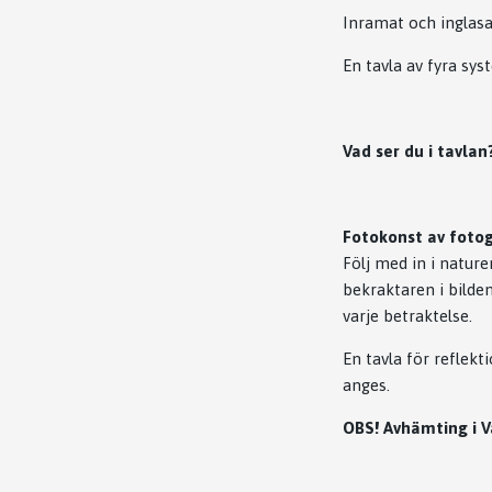
Inramat och inglasa
En tavla av fyra sys
Vad ser du i tavlan
Fotokonst av fotog
Följ med in i natur
bekraktaren i bilden
varje betraktelse.
En tavla för reflekt
anges.
OBS! Avhämting i V