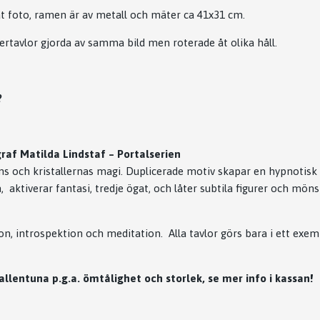
t foto, ramen är av metall och mäter ca 41x31 cm.
tertavlor gjorda av samma bild men roterade åt olika håll.
?
raf Matilda Lindstaf – Portalserien
ens och kristallernas magi. Duplicerade motiv skapar en hypnotisk
, aktiverar fantasi, tredje ögat, och låter subtila figurer och möns
ion, introspektion och meditation. Alla tavlor görs bara i ett exe
allentuna p.g.a. ömtålighet och storlek, se mer info i kassan!