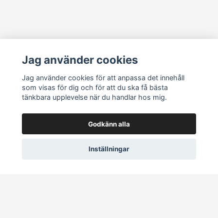
Läs mer
Jag använder cookies
Köpvillkor
Jag använder cookies för att anpassa det innehåll
som visas för dig och för att du ska få bästa
Vanliga frågor
tänkbara upplevelse när du handlar hos mig.
Sociala medier
Godkänn alla
Inställningar
© 2026 Ett ljus i Norr
–
Powered by Quickbutik