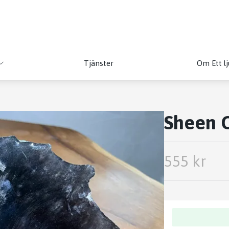
Tjänster
Om Ett lj
Sheen 
555 kr