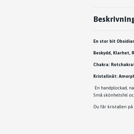
Beskrivnin
En stor bit Obsidi
Beskydd, Klarhet, 
Chakra: Rotchakrat
Kristallnät: Amorp
En handplockad, nat
Små skönhetsfel oc
Du får kristallen på