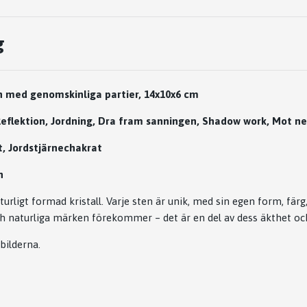
g
an med genomskinliga partier, 14x10x6 cm
Reflektion, Jordning, Dra fram sanningen, Shadow work, Mot ne
, Jordstjärnechakrat
h
urligt formad kristall. Varje sten är unik, med sin egen form, färg,
h naturliga märken förekommer – det är en del av dess äkthet oc
 bilderna.