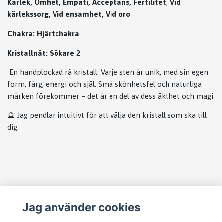
Kärlek, Ömhet, Empati, Acceptans, Fertilitet, Vid
kärlekssorg, Vid ensamhet, Vid oro
Chakra: Hjärtchakra
Kristallnät: Sökare 2
En handplockad rå kristall. Varje sten är unik, med sin egen
form, färg, energi och själ. Små skönhetsfel och naturliga
märken förekommer – det är en del av dess äkthet och magi.
🔮 Jag pendlar intuitivt för att välja den kristall som ska till
dig.
Läs mer
Jag använder cookies
Köpvillkor