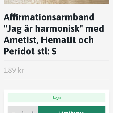
Affirmationsarmband
"Jag är harmonisk" med
Ametist, Hematit och
Peridot stl: S
189 kr
I lager
Lägg i korgen