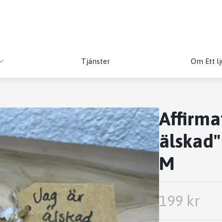
Tjänster
Om Ett lj
Affirma
älskad"
M
199 kr