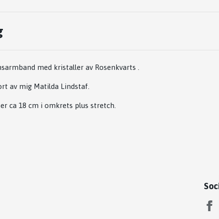
g
onsarmband med kristaller av Rosenkvarts .
t av mig Matilda Lindstaf.
r ca 18 cm i omkrets plus stretch.
Soc