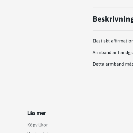
Beskrivnin
Elastiskt affirmati
Armband är handgjor
Detta armband mäte
Läs mer
Köpvillkor