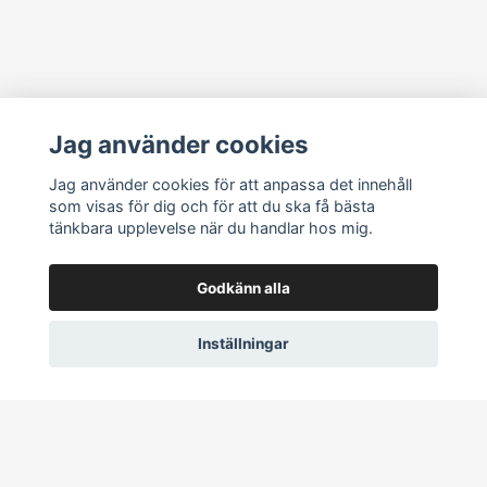
Läs mer
Jag använder cookies
Köpvillkor
Jag använder cookies för att anpassa det innehåll
som visas för dig och för att du ska få bästa
Vanliga frågor
tänkbara upplevelse när du handlar hos mig.
Sociala medier
Godkänn alla
Inställningar
© 2026 Ett ljus i Norr
–
Powered by Quickbutik