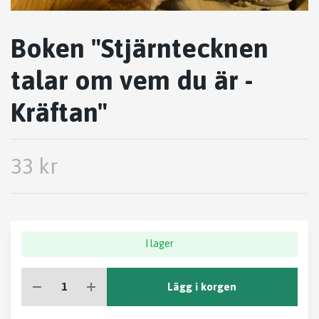
Boken "Stjärntecknen
talar om vem du är -
Kräftan"
33 kr
I lager
Lägg i korgen