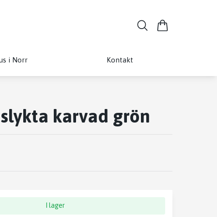
us i Norr
Kontakt
uslykta karvad grön
I lager