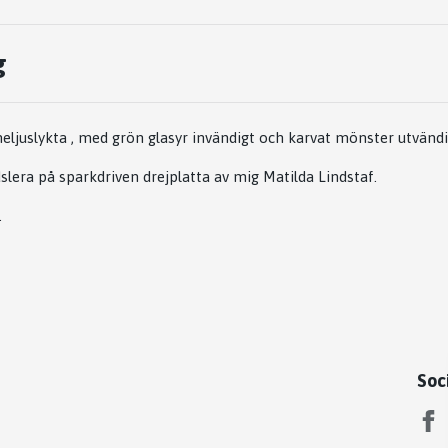
g
meljuslykta , med grön glasyr invändigt och karvat mönster utvänd
slera på sparkdriven drejplatta av mig Matilda Lindstaf.
.
Soc