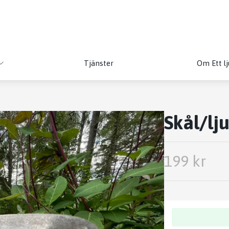
Tjänster
Om Ett lj
Skål/lj
199 kr