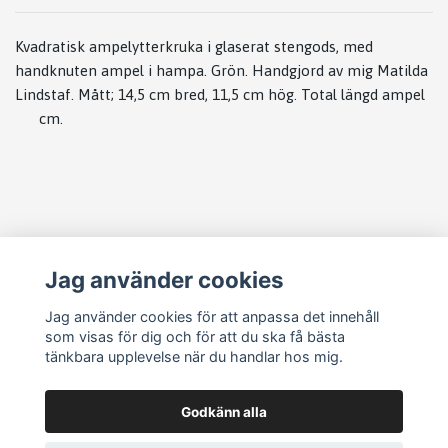
Kvadratisk ampelytterkruka i glaserat stengods, med
handknuten ampel i hampa. Grön. Handgjord av mig Matilda
Lindstaf. Mått; 14,5 cm bred, 11,5 cm hög. Total längd ampel
cm.
Läs mer
Jag använder cookies
Köpvillkor
Jag använder cookies för att anpassa det innehåll
som visas för dig och för att du ska få bästa
Vanliga frågor
tänkbara upplevelse när du handlar hos mig.
Sociala medier
Godkänn alla