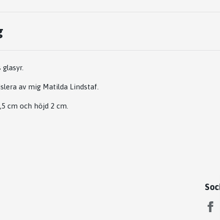
g
 glasyr.
slera av mig Matilda Lindstaf.
,5 cm och höjd 2 cm.
Soc