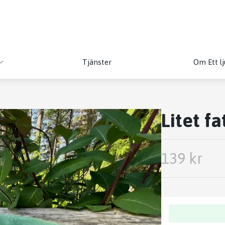
Tjänster
Om Ett lj
Litet fa
139 kr